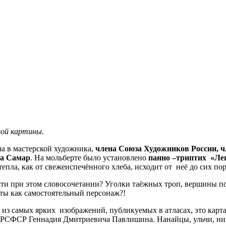
вой картины
.
ла в мастерской художника,
члена Союза Художников России, ч
ча Самар
. На мольберте было установлено
панно –триптих «Ле
тепла, как от свежеиспечённого хлеба, исходит от неё до сих по
 при этом словосочетании? Уголки таёжных троп, вершины пок
рты как самостоятельный персонаж?!
самых ярких изображений, публикуемых в атласах, это карта 
а РСФСР Геннадия Дмитриевича Павлишина
.
Нанайцы, ульчи, нив