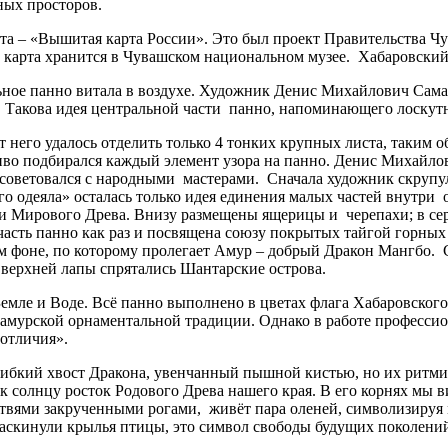
ных просторов.
а – «Вышитая карта России». Это был проект Правительства Ч
а карта хранится в Чувашском национальном музее. Хабаровский
ое панно витала в воздухе. Художник Денис Михайлович Самар
и. Такова идея центральной части панно, напоминающего лоскут
его удалось отделить только 4 тонких крупных листа, таким об
во подбирался каждый элемент узора на панно. Денис Михайлов
советовался с народными мастерами. Сначала художник скрупуле
о одеяла» осталась только идея единения малых частей внутри о
и Мирового Древа. Внизу размещены ящерицы и черепахи; в сере
часть панно как раз и посвящена союзу покрытых тайгой горных
ом фоне, по которому пролегает Амур – добрый Дракон Мангбо.
 верхней лапы спрятались Шантарские острова.
е и Воде. Всё панно выполнено в цветах флага Хабаровского 
риамурской орнаментальной традиции. Однако в работе професси
отличия».
кий хвост Дракона, увенчанный пышной кистью, но их ритмичн
 к солнцу росток Родового Древа нашего края. В его корнях мы
 ветвями закрученными рогами, живёт пара оленей, символизиру
 раскинули крылья птицы, это символ свободы будущих поколени