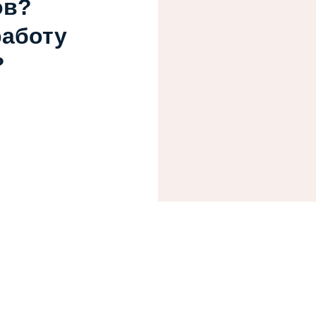
ов?
работу
?