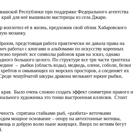
увашской Республики при поддержке Федерального агентства
 край для неё вышивали мастерицы из села Джари.
 воплотил её в жизнь, предложив свой облик Хабаровского
ную мозаику.
разом, предстоящая работа практически не давала права на
ич работал с книгами и альбомами по искусству коренных
зно перенёс все символы районов края на эскиз, однако
дного большого целого. По структуре все три части триптиха
дине – рыбки (область воды), медведь, олени, соболи, белки
 хребтов и омывающих их морских просторов, а соединяет их
 Среди чешуйчатой шкуры дракона мелькают юркие рыбки,
края. Было очень сложно создать эффект симметрии правого и
онального художника это тонко выстроенная иллюзия. Стоит
ость спрятана стайками рыб, «разбита» веточками
 видим мощное основание – опору на автохтонные мотивы,
я мощь и добрую волю ныне живущих. Вверх по ветвям бегут
й.