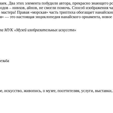
к. Два этих элемента побудили автора, прекрасно знающего ро
дов – нивхов, айнов, не смогли помочь. Способ изображения ча
го мастера! Правая «морская» часть триптиха обогащает нанайс
» — это настоящая энциклопедия нанайского орнамента, новое 
ела МУК «Музей изобразительных искусств»
резьба
 искусство, живопись, о музее, посетителям, услуги, выставки,