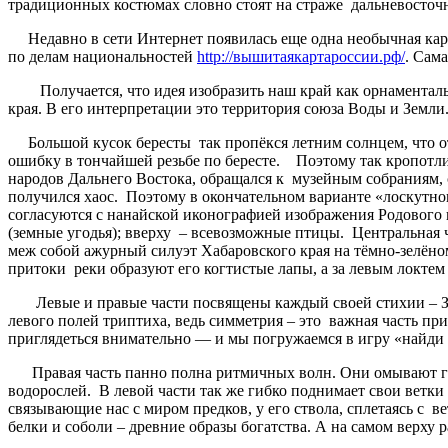
традиционных костюмах словно стоят на страже дальневосточ
Недавно в сети Интернет появилась еще одна необычная карт
по делам национальностей
http://вышитаякартароссии.рф/
. Сам
Получается, что идея изобразить наш край как орнаментальн
края. В его интерпретации это территория союза Воды и Земл
Большой кусок бересты так пропёкся летним солнцем, что от н
ошибку в тончайшей резьбе по бересте. Поэтому так кропотли
народов Дальнего Востока, обращался к музейным собраниям, 
получился хаос. Поэтому в окончательном варианте «лоскутног
согласуются с нанайской иконографией изображения Родового 
(земные угодья); вверху – всевозможные птицы. Центральная 
меж собой ажурный силуэт Хабаровского края на тёмно-зелён
притоки реки образуют его когтистые лапы, а за левым локтем
Левые и правые части посвящены каждый своей стихии – Земл
левого полей триптиха, ведь симметрия – это важная часть п
приглядеться внимательно — и мы погружаемся в игру «найди 
Правая часть панно полна ритмичных волн. Они омывают гиб
водорослей. В левой части так же гибко поднимает свои ветки
связывающие нас с миром предков, у его ствола, сплетаясь с
белки и соболи – древние образы богатства. А на самом верху