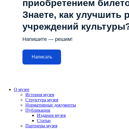
приобретением билет
Знаете, как улучшить 
учреждений культуры
Напишите — решим!
Написать
О музее
История музея
Структура музея
Нормативные документы
Публикации
Издания музея
Статьи
Партнеры музея