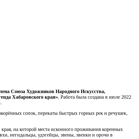
лена Союза Художников Народного Искусства,
генда Хабаровского края»
. Работа была создана в июле 2022
р.
орённых сопок, перекаты быстрых горных рек и речушек,
края, на которой места исконного проживания коренных
хи, негидальцы, удэгейцы, эвены, эвенки и орочи в