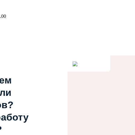
.00
ием
или
ов?
работу
?