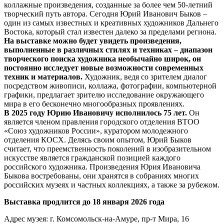
коллажные произведения, созданные за более чем 50-летний
творческий путь автора. Сегодня Юрий Иванович Быков –
один из самых известных и креативных художников Дальнего
Востока, который стал известен далеко за пределами региона.
На выставке можно будет увидеть произведения,
выполненные в различных стилях и техниках – диапазон
творческого поиска художника необычайно широк, он
постоянно исследует новые возможности современных
техник и материалов.
Художник, ведя со зрителем диалог
посредством живописи, коллажа, фотографии, компьютерной
графики, предлагает зрителю исследование окружающего
мира в его бесконечно многообразных проявлениях.
В 2025 году Юрию Ивановичу исполнилось 75 лет.
Он
является членом правления городского отделения ВТОО
«Союз художников России», куратором молодежного
отделения КОСХ. Делясь своим опытом, Юрий Быков
считает, что преемственность поколений в изобразительном
искусстве является гражданской позицией каждого
российского художника. Произведения Юрия Ивановича
Быкова востребованы, они хранятся в собраниях многих
российских музеях и частных коллекциях, а также за рубежом.
Выставка продлится до 18 января 2026 года
Адрес музея: г. Комсомольск-на-Амуре, пр-т Мира, 16