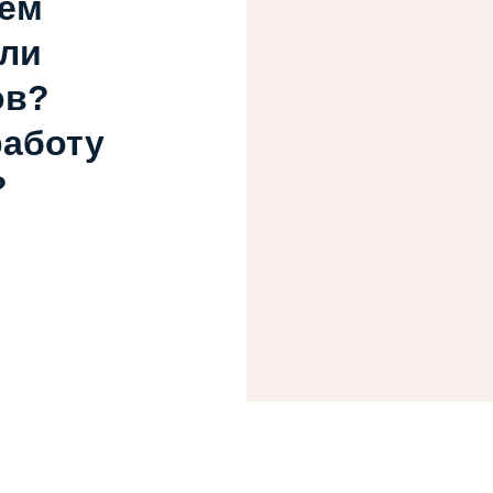
ием
или
ов?
работу
?