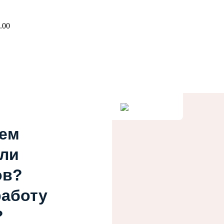
.00
ием
или
ов?
работу
?