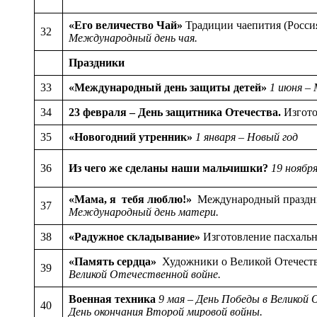
«Его величество Чай»
Традиции чаепития (Росси
32
Международный день чая.
Праздники
33
«Международный день защиты детей»
1 июня –
34
23 февраля – День защитника Отечества.
Изгото
35
«Новогодний утренник»
1 января – Новый год
36
Из чего же сделаны наши мальчишки?
19 ноябр
«Мама, я тебя люблю!»
Международный праздни
37
Международный день матери.
38
«Радужное складывание»
Изготовление пасхаль
«Память сердца»
Художники о Великой Отечест
39
Великой Отечественной войне.
Военная техника
9 мая – День Победы в Великой 
40
День окончания Второй мировой войны.