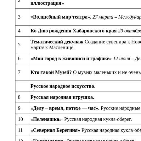
2
иллюстрация»
3
«Волшебный мир театра».
27 марта – Междунар
4
Ко Дню рождения Хабаровского края
20 октября
Тематический декупаж
Создание сувенира к Нов
5
марта/ к Масленице.
6
«Мой город в живописи и графике»
12 июня – Де
7
Кто такой Музей?
О музеях маленьких и не очень
Русское народное искусство
.
8
Русская народная игрушка.
9
«Делу – время, потехе — час».
Русские народные
10
«Пеленашка»
Русская народная кукла-оберег.
11
«Северная Берегиня»
Русская народная кукла-обе