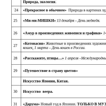
Природа, экология
.
24
«Прекрасное в обычном»
Природа в картинах х
25
«Ми-ми-МИШКИ»
13 декабря – День медведя.
26
«Амур в произведениях живописи и графики»
1
«Котовасия»
Животные в произведениях художни
27
кошек,
1 марта – День кошек в России.
28
«Расскажите, птицы…»
1 апреля –Международны
29
«Путешествие в страну цветов»
Искусство Японии, Китая.
30
Искусство веера.
31
«Дарума»
Новый год в Японии.
ТОЛЬКО В МУЗ