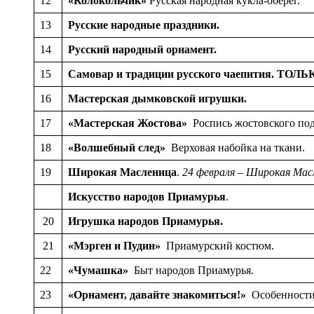
12
«Колокольчик»
Русская народная кукла-оберег.
13
Русские народные праздники.
14
Русский народный орнамент.
15
Самовар и традиции русского чаепития.
ТОЛЬК
16
Мастерская дымковской игрушки.
17
«Мастерская Жостова»
Роспись жостовского под
18
«Волшебный след»
Верховая набойка на ткани.
19
Широкая Масленица
.
24 февраля – Широкая Мас
Искусство народов Приамурья
.
20
Игрушка народов Приамурья.
21
«Мэрген и Пудин»
Приамурский костюм.
22
«Чумашка»
Быт народов Приамурья.
23
«Орнамент, давайте знакомиться!»
Особенности 