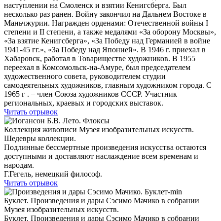
наступлении на Смоленск и взятии Кенигсберга. Был
несколько раз ранен. Войну закончил на Дальнем Востоке в
Маньчжурии. Награжден орденами: Отечественной войны I
степени и II степени, а также медалями «За оборону Москвы»,
«За взятие Кенигсберга», «За Победу над Германией в войне
1941-45 гг.», «За Победу над Японией». В 1946 г. приехал в
Хабаровск, работал в Товариществе художников. В 1955
переехал в Комсомольск-на-Амуре, был председателем
художественного совета, руководителем студии
самодеятельных художников, главным художником города. С
1965 г . – член Союза художников СССР. Участник
региональных, краевых и городских выставок.
Читать отрывок
Коллекция живописи Музея изобразительных искусств.
Шедевры коллекции.
Подлинные бессмертные произведения искусства остаются
доступными и доставляют наслаждение всем временам и
народам.
Г.Гегель, немецкий философ.
Читать отрывок
Буклет. Произведения и дары Сэсимо Мачико в собрании
Музея изобразительных искусств.
Буклет. Произведения и дары Сэсимо Мачико в собрании