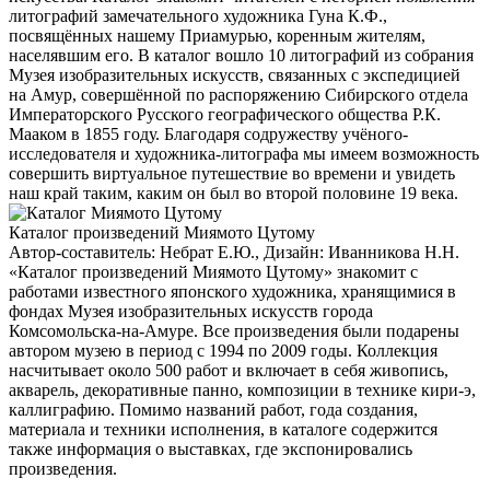
литографий замечательного художника Гуна К.Ф.,
посвящённых нашему Приамурью, коренным жителям,
населявшим его. В каталог вошло 10 литографий из собрания
Музея изобразительных искусств, связанных с экспедицией
на Амур, совершённой по распоряжению Сибирского отдела
Императорского Русского географического общества Р.К.
Мааком в 1855 году. Благодаря содружеству учёного-
исследователя и художника-литографа мы имеем возможность
совершить виртуальное путешествие во времени и увидеть
наш край таким, каким он был во второй половине 19 века.
Каталог произведений Миямото Цутому
Автор-составитель: Небрат Е.Ю., Дизайн: Иванникова Н.Н.
«Каталог произведений Миямото Цутому» знакомит с
работами известного японского художника, хранящимися в
фондах Музея изобразительных искусств города
Комсомольска-на-Амуре. Все произведения были подарены
автором музею в период с 1994 по 2009 годы. Коллекция
насчитывает около 500 работ и включает в себя живопись,
акварель, декоративные панно, композиции в технике кири-э,
каллиграфию. Помимо названий работ, года создания,
материала и техники исполнения, в каталоге содержится
также информация о выставках, где экспонировались
произведения.