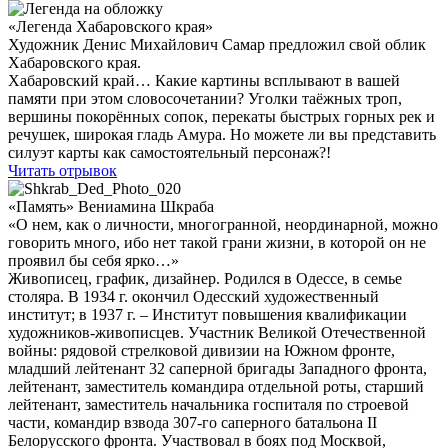
«Легенда Хабаровского края»
Художник Денис Михайлович Самар предложил свой облик
Хабаровского края.
Хабаровский край… Какие картины всплывают в вашей
памяти при этом словосочетании? Уголки таёжных троп,
вершины покорённых сопок, перекаты быстрых горных рек и
речушек, широкая гладь Амура. Но можете ли вы представить
силуэт карты как самостоятельный персонаж?!
Читать отрывок
«Память» Вениамина Шкраба
«О нем, как о личности, многогранной, неординарной, можно
говорить много, ибо нет такой грани жизни, в которой он не
проявил бы себя ярко…»
Живописец, график, дизайнер. Родился в Одессе, в семье
столяра. В 1934 г. окончил Одесский художественный
институт; в 1937 г. – Институт повышения квалификации
художников-живописцев. Участник Великой Отечественной
войны: рядовой стрелковой дивизии на Южном фронте,
младший лейтенант 32 саперной бригады Западного фронта,
лейтенант, заместитель командира отдельной роты, старший
лейтенант, заместитель начальника госпиталя по строевой
части, командир взвода 307-го саперного батальона II
Белорусского фронта. Участвовал в боях под Москвой,