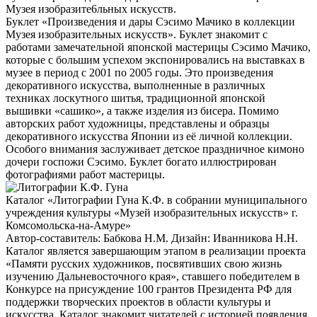
Музея изобразите6льных искусств.
Буклет «Произведения и дары Сэсимо Мачико в коллекции
Музея изобразительных искусств». Буклет знакомит с
работами замечательной японской мастерицы Сэсимо Мачико,
которые с большим успехом экспонировались на выставках в
музее в период с 2001 по 2005 годы. Это произведения
декоративного искусства, выполненные в различных
техниках лоскутного шитья, традиционной японской
вышивки «сашико», а также изделия из бисера. Помимо
авторских работ художницы, представлены и образцы
декоративного искусства Японии из её личной коллекции.
Особого внимания заслуживает детское праздничное кимоно
дочери госпожи Сэсимо. Буклет богато иллюстрирован
фотографиями работ мастерицы.
Каталог «Литографии Гуна К.Ф. в собрании муниципального
учреждения культуры «Музей изобразительных искусств» г.
Комсомольска-на-Амуре»
Автор-составитель: Бабкова Н.М. Дизайн: Иванникова Н.Н.
Каталог является завершающим этапом в реализации проекта
«Памяти русских художников, посвятивших свою жизнь
изучению Дальневосточного края», ставшего победителем в
Конкурсе на присуждение 100 грантов Президента РФ для
поддержки творческих проектов в области культуры и
искусства. Каталог знакомит читателей с историей появления