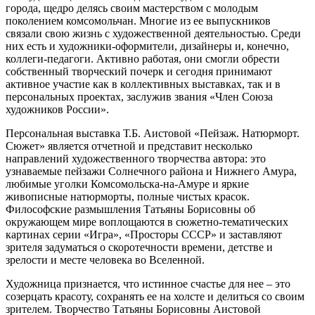
города, щедро делясь своим мастерством с молодым
поколением комсомольчан. Многие из ее выпускников
связали свою жизнь с художественной деятельностью. Среди
них есть и художники-оформители, дизайнеры и, конечно,
коллеги-педагоги. Активно работая, они смогли обрести
собственный творческий почерк и сегодня принимают
активное участие как в коллективных выставках, так и в
персональных проектах, заслужив звания «Член Союза
художников России».
Персональная выставка Т.Б. Аистовой «Пейзаж. Натюрморт.
Сюжет» является отчетной и представит несколько
направлений художественного творчества автора: это
узнаваемые пейзажи Солнечного района и Нижнего Амура,
любимые уголки Комсомольска-на-Амуре и яркие
живописные натюрморты, полные чистых красок.
Философские размышления Татьяны Борисовны об
окружающем мире воплощаются в сюжетно-тематических
картинах серии «Игра», «Просторы СССР» и заставляют
зрителя задуматься о скоротечности времени, детстве и
зрелости и месте человека во Вселенной.
Художница признается, что истинное счастье для нее – это
созерцать красоту, сохранять ее на холсте и делиться со своим
зрителем. Творчество Татьяны Борисовны Аистовой