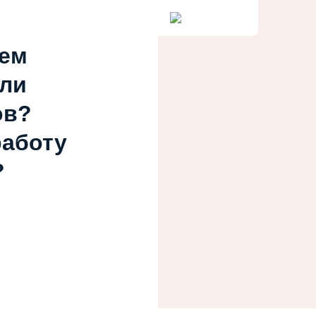
ием
или
ов?
работу
?