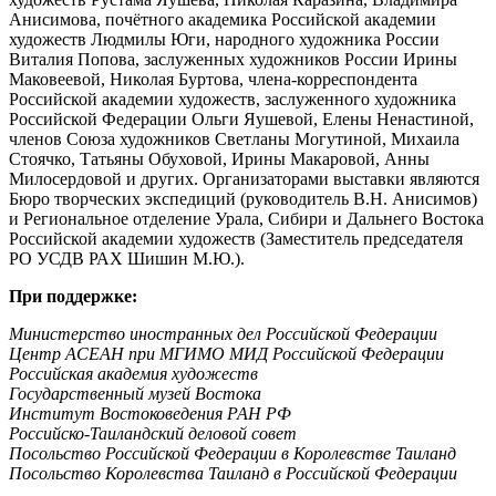
Анисимова, почётного академика Российской академии
художеств Людмилы Юги, народного художника России
Виталия Попова, заслуженных художников России Ирины
Маковеевой, Николая Буртова, члена-корреспондента
Российской академии художеств, заслуженного художника
Российской Федерации Ольги Яушевой, Елены Ненастиной,
членов Союза художников Светланы Могутиной, Михаила
Стоячко, Татьяны Обуховой, Ирины Макаровой, Анны
Милосердовой и других. Организаторами выставки являются
Бюро творческих экспедиций (руководитель В.Н. Анисимов)
и Региональное отделение Урала, Сибири и Дальнего Востока
Российской академии художеств (Заместитель председателя
РО УСДВ РАХ Шишин М.Ю.).
При поддержке:
Министерство иностранных дел Российской Федерации
Центр АСЕАН при МГИМО МИД Российской Федерации
Российская академия художеств
Государственный музей Востока
Институт Востоковедения РАН РФ
Российско-Таиландский деловой совет
Посольство Российской Федерации в Королевстве Таиланд
Посольство Королевства Таиланд в Российской Федерации