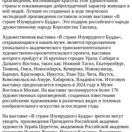
произведения, воспевающие красоты этой удивительной
страны и показывающие добросердечный характер живущих в
ней людей. Лучшие из созданных в ходе творческих
экспедиций произведения составили основу выставки «В
стране Изумрудного Будды». Это подарок российского народа
дружественному народу Королевства Таиланд.
Художественная выставка «В стране Изумрудного Будды»,
открывающаяся в нашем музее, является продолжением
уникального академического трансконтинентального
художественно-просветительского проекта, выставки
которого пройдут в 16 крупных городах Урала, Сибири и
Дальнего Востока, таких как: Нижний Тагил, Екатеринбург,
Тюмень, Омск, Новосибирск, Кемерово, Новокузнецк,
Барнаул, Красноярск, Иркутск, Улан-Удэ, Чита, Якутск,
Комсомольск-на-Амуре, Хабаровск, Владивосток. Итоговую
выставку предполагается открыть в 2024 году в Музее
Востока в Москве. На выставке экспонируется более 170
художественных произведений, созданных известными
российскими художниками в различных видах и техниках
изобразительного искусства за последние годы.
На выставке «В стране Изумрудного Будды» зрители могут
увидеть произведения Президента Российской академии
художеств Зураба Церетели, академиков Российской академии
художеств Рустама Яушева, Николая Каразина, Владимира